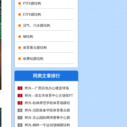
PTFE膜结构
ETFE膜结构
沼气、污水膜结构
钢结构
体育看台膜结构
收费站膜结构
同类文章排行
1
烨兴—广西百色办公楼篮球场
2
烨兴—崇左市体育中心主场馆PT
3
烨兴-桂林师范学校体育场膜结
4
烨兴-沈阳装备学院体育看台膜
5
烨兴-京山国际网球赛事中心膜
6
烨兴-桐梓一中运动场钢膜结构