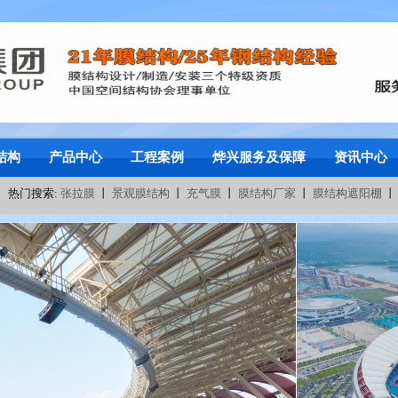
结构
产品中心
工程案例
烨兴服务及保障
资讯中心
热门搜索:
张拉膜
丨
景观膜结构
丨
充气膜
丨
膜结构厂家
丨
膜结构遮阳棚