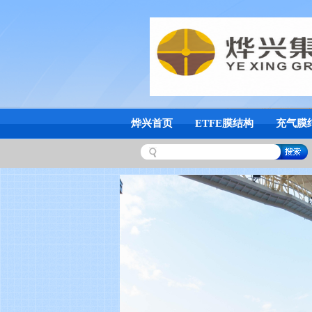
烨兴首页
ETFE膜结构
充气膜