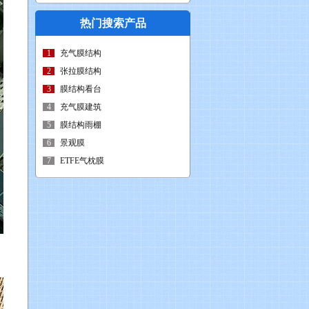
热门搜索产品
1
充气膜结构
2
张拉膜结构
3
膜结构看台
4
充气膜建筑
5
膜结构雨棚
6
景观膜
7
ETFE气枕膜