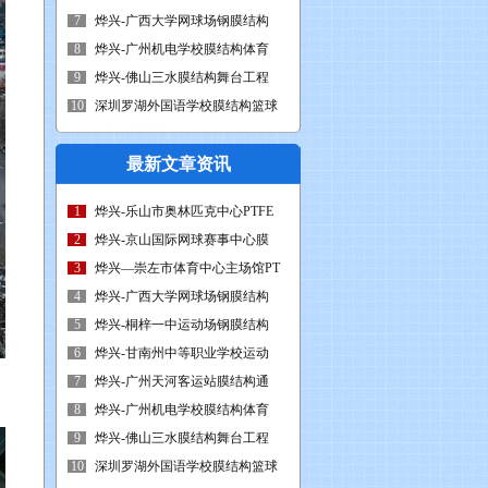
7
烨兴-广西大学网球场钢膜结构
8
烨兴-广州机电学校膜结构体育
9
烨兴-佛山三水膜结构舞台工程
10
深圳罗湖外国语学校膜结构篮球
最新文章资讯
1
烨兴-乐山市奥林匹克中心PTFE
2
烨兴-京山国际网球赛事中心膜
3
烨兴—崇左市体育中心主场馆PT
4
烨兴-广西大学网球场钢膜结构
5
烨兴-桐梓一中运动场钢膜结构
6
烨兴-甘南州中等职业学校运动
7
烨兴-广州天河客运站膜结构通
8
烨兴-广州机电学校膜结构体育
9
烨兴-佛山三水膜结构舞台工程
10
深圳罗湖外国语学校膜结构篮球