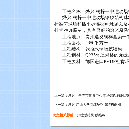
工程名称：烨兴
-
桐梓一中运动场
烨兴
-
桐梓一中运动场钢膜结构球
标准篮球场和四个标准羽毛球场以及
杜肯
膜材，具有良好的透光及防
PVDF
工程地点：贵州遵义桐梓县第一
工程面积：
2850
平方米
工程结构：张拉式球场膜结构
工程钢材：
Q235
材质规格的无缝
工程膜材：德国进口
PVDF
杜肯
上一篇：
烨兴—崇左市体育中心主场馆PTFE膜结
下一篇：
烨兴-广西大学网球场钢膜结构雨棚
此文相关标签：
张拉膜结构
膜结构