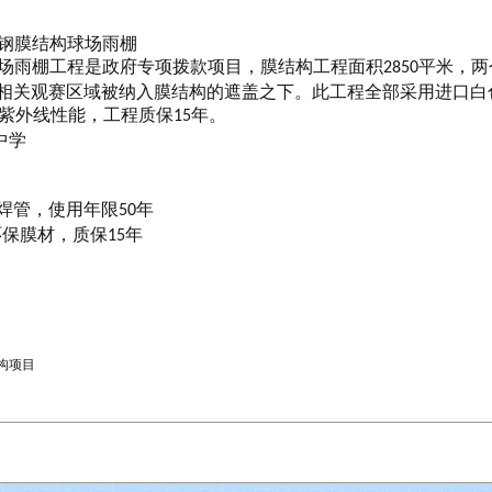
钢膜结构球场雨棚
场雨棚工程是政府专项拨款项目，膜结构工程面积
平米，两
2850
相关观赛区域被纳入膜结构的遮盖之下。此工程全部采用进口白
紫外线性能，工程质保
年。
15
中学
焊管，使用年限
年
50
环保膜材，质保
年
15
构项目